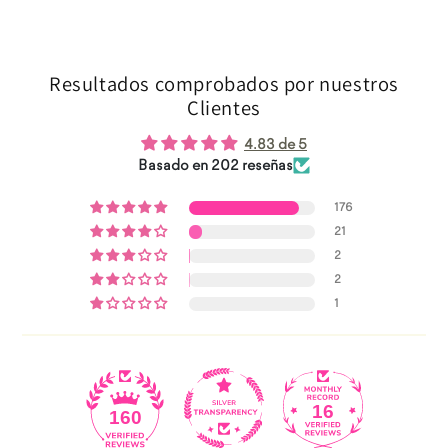
ectamente al contenido
INICIAR SESIÓN
Resultados comprobados por nuestros
Clientes
4.83 de 5
Basado en 202 reseñas
176
21
2
2
1
16
160