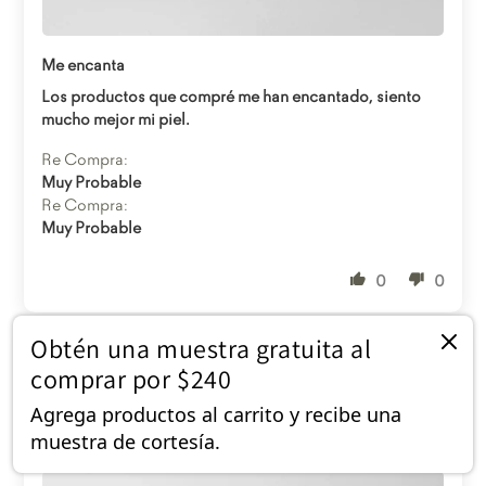
Abrir enlace
Me encanta
Los productos que compré me han encantado, siento
mucho mejor mi piel.
Re Compra:
Muy Probable
Re Compra:
Muy Probable
0
0
Obtén una muestra gratuita al
Bálsamo de Labios
comprar por $240
15/01/2024
Agrega productos al carrito y recibe una
Berenice Ensuastegui
muestra de cortesía.
Cuautitlán Izcalli, MX