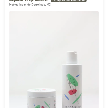
alejandro ocejo martinez
Huixquilucan de Degollado, MX