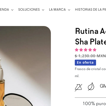
IENDA
SOLUCIONES
LA MARCA
HISTORIAS DE LA PI
Rutina A
Sha Plat
Precio habitu
Precio de ven
$ 1,230.00 MX
En oferta
Frasco de cristal c
ml.
100% puro, 