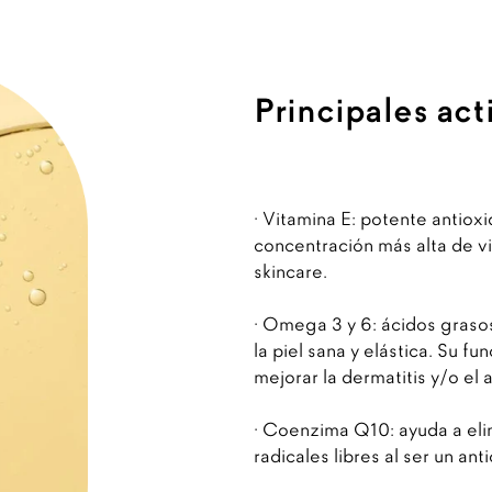
Principales act
· Vitamina E: potente antioxi
concentración más alta de v
skincare.
· Omega 3 y 6: ácidos gras
la piel sana y elástica. Su fu
mejorar la dermatitis y/o el 
· Coenzima Q10: ayuda a elim
radicales libres al ser un an