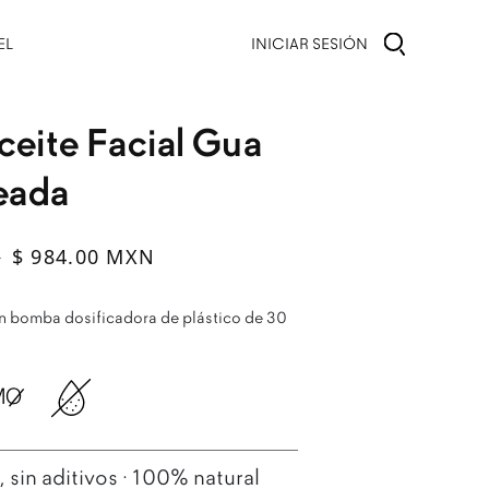
INICIAR SESIÓN
EL
ceite Facial Gua
eada
al
ta
$ 984.00 MXN
N
on bomba dosificadora de plástico de 30
sin aditivos · 100% natural