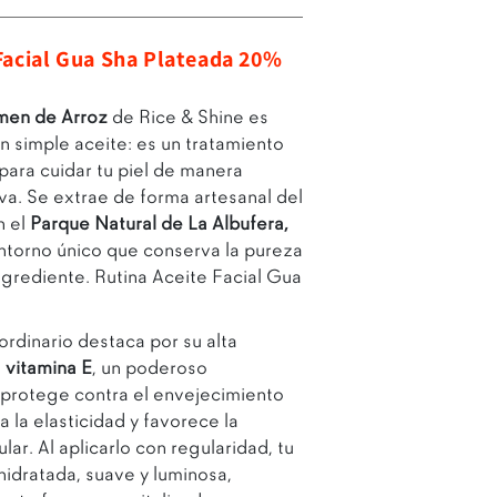
Facial Gua Sha Plateada 20%
men de Arroz
de Rice & Shine es
 simple aceite: es un tratamiento
para cuidar tu piel de manera
va. Se extrae de forma artesanal del
n el
Parque Natural de La Albufera,
Abrir enlace
entorno único que conserva la pureza
ngrediente. Rutina Aceite Facial Gua
ordinario destaca por su alta
e
vitamina E
, un poderoso
 protege contra el envejecimiento
 la elasticidad y favorece la
ar. Al aplicarlo con regularidad, tu
hidratada, suave y luminosa,