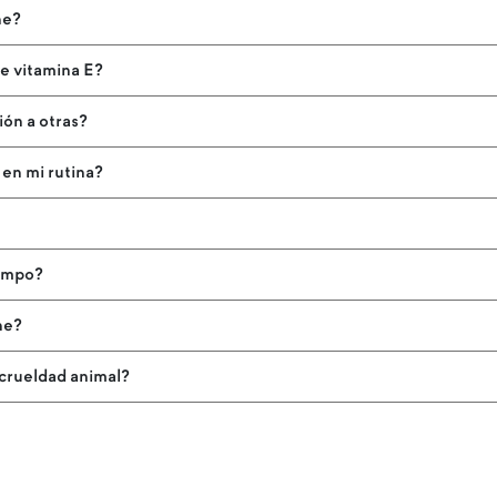
ne?
e vitamina E?
ión a otras?
 en mi rutina?
?
iempo?
ne?
 crueldad animal?