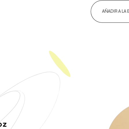
AÑADIR A LA 
oz