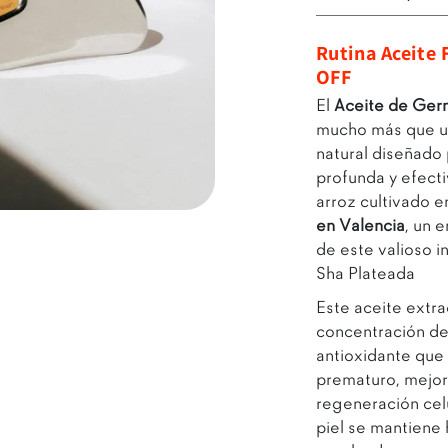
Rutina Aceite 
OFF
El
Aceite de Ger
mucho más que un
natural diseñado 
profunda y efecti
arroz cultivado e
Abrir enlace
en Valencia
, un 
de este valioso i
Sha Plateada
Este aceite extra
concentración d
antioxidante que
prematuro, mejora
regeneración celul
piel se mantiene 