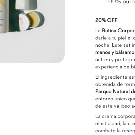
100% puro, 
20% OFF
La
Rutina Corpor
darle a tu piel e
noche. Este set i
manos y bálsamo 
nutren y protege
Abrir enlace
experiencia de bi
El ingrediente est
obtenida de forma
Parque Natural de
entorno único que
de este valioso a
La crema corporal
elasticidad; la c
combate la resequ