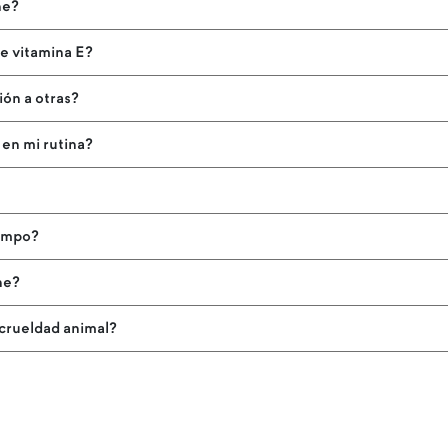
ne?
e vitamina E?
ión a otras?
 en mi rutina?
?
iempo?
ne?
 crueldad animal?