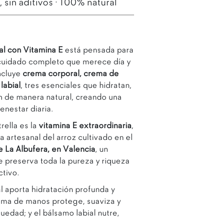
sin aditivos · 100% natural
al con Vitamina E
está pensada para
l cuidado completo que merece día y
ncluye
crema corporal, crema de
labial
, tres esenciales que hidratan,
n de manera natural, creando una
Abrir enlace
enestar diaria.
rella es la
vitamina E extraordinaria
,
 artesanal del arroz cultivado en el
 La Albufera, en Valencia
, un
 preserva toda la pureza y riqueza
ctivo.
 aporta hidratación profunda y
rema de manos protege, suaviza y
edad; y el bálsamo labial nutre,