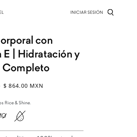
INICIAR SESIÓN
EL
orporal con
 E | Hidratación y
 Completo
al
ta
$ 864.00 MXN
N
s Rice & Shine.