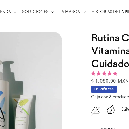
IENDA
SOLUCIONES
LA MARCA
HISTORIAS DE LA PI
Rutina C
Vitamina
Cuidado
Precio habitu
Precio de ven
$ 1,080.00 MX
En oferta
Caja con 3 producto