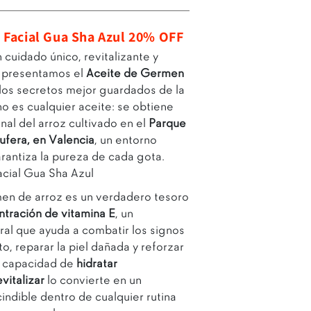
e Facial Gua Sha Azul 20% OFF
 cuidado único, revitalizante y
o presentamos el
Aceite de Germen
 los secretos mejor guardados de la
no es cualquier aceite: se obtiene
al del arroz cultivado en el
Parque
ufera, en Valencia
, un entorno
Abrir enlace
rantiza la pureza de cada gota.
acial Gua Sha Azul
men de arroz es un verdadero tesoro
ntración de vitamina E
, un
ral que ayuda a combatir los signos
o, reparar la piel dañada y reforzar
Su capacidad de
hidratar
vitalizar
lo convierte en un
ndible dentro de cualquier rutina