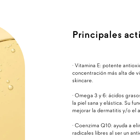
Principales act
· Vitamina E: potente antioxi
concentración más alta de v
skincare.
· Omega 3 y 6: ácidos gras
la piel sana y elástica. Su fu
mejorar la dermatitis y/o el 
· Coenzima Q10: ayuda a elim
radicales libres al ser un an