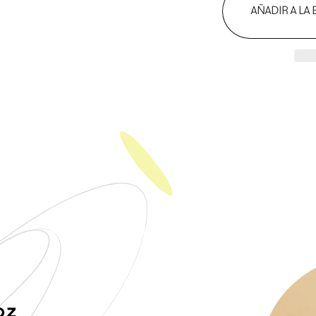
AÑADIR A LA
oz