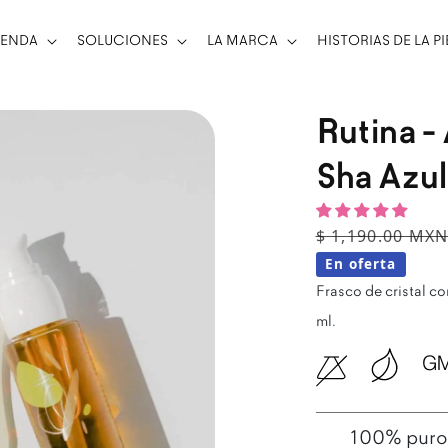
IENDA
SOLUCIONES
LA MARCA
HISTORIAS DE LA PI
Rutina -
Sha Azul
Precio habitu
Precio de ven
$ 1,190.00 MX
En oferta
Frasco de cristal c
ml.
100% puro, 