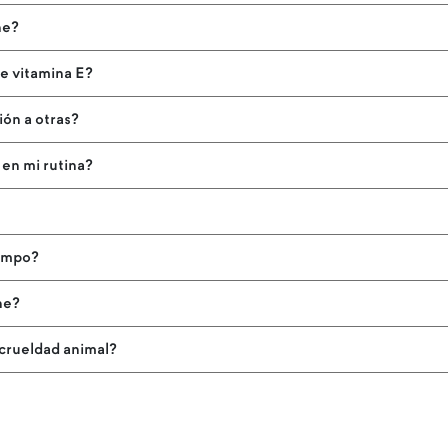
ne?
e vitamina E?
ión a otras?
 en mi rutina?
?
iempo?
ne?
 crueldad animal?