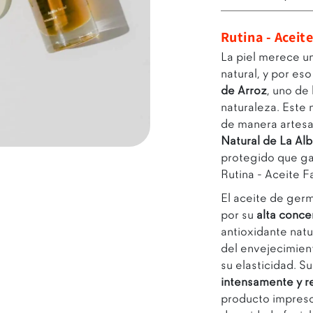
Rutina - Aceit
La piel merece un
natural, y por es
de Arroz
, uno de
naturaleza. Este 
de manera artesan
Natural de La Alb
Abrir enlace
protegido que ga
Rutina - Aceite F
El aceite de ger
por su
alta conce
antioxidante natu
del envejecimient
su elasticidad. 
intensamente y re
producto impresci