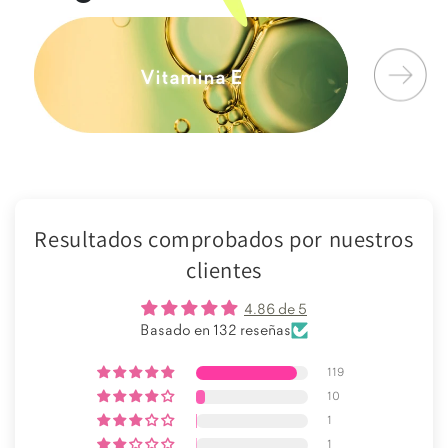
z
Aceite
Vitamina E
Resultados comprobados por nuestros
clientes
4.86 de 5
Basado en 132 reseñas
119
10
1
1