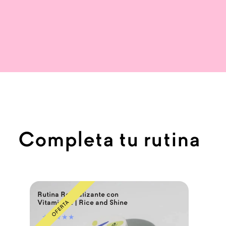
Completa tu rutina
Rutina Revitalizante con
R
Vitamina E | Rice and Shine
★★★★★